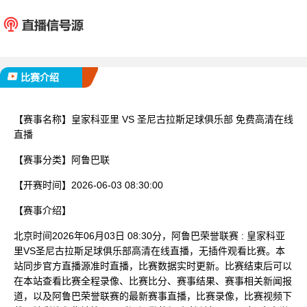
皇家科亚里
圣尼古拉斯
部
已完赛
比赛介绍
【赛事名称】
皇家科亚里 VS 圣尼古拉斯足球俱乐部 免费高清在线
直播
【赛事分类】
阿鲁巴联
【开赛时间】
2026-06-03 08:30:00
【赛事介绍】
北京时间2026年06月03日 08:30分，阿鲁巴荣誉联赛 : 皇家科亚
里VS圣尼古拉斯足球俱乐部高清在线直播，无插件观看比赛。本
站同步官方直播源准时直播，比赛数据实时更新。比赛结束后可以
在本站查看比赛全程录像、比赛比分、赛事结果、赛事相关新闻报
道，以及阿鲁巴荣誉联赛的最新赛事直播，比赛录像，比赛视频下