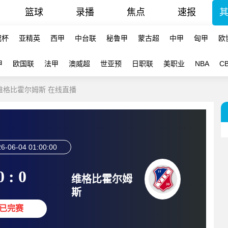
篮球
录播
焦点
速报
冠杯
亚精英
西甲
中台联
秘鲁甲
蒙古超
中甲
匈甲
欧
甲
欧国联
法甲
澳威超
世亚预
日职联
美职业
NBA
C
联-维格比霍尔姆斯 在线直播
6-06-04 01:00:00
0 : 0
维格比霍尔姆
斯
已完赛