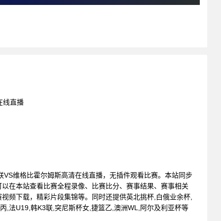
在线直播
索伦蒂纳联VS维格比霍尔姆斯高清在线直播，无插件观看比赛。本站同步
可以在本站查看比赛全程录像、比赛比分、赛事结果、赛事相关
视频下载，精彩片段集锦等。同时还提供英北挑杯,白俄业余杯,
丙,法U19,韩K3联,突尼斯杯女,捷篮乙,澳洲WL,阿尔及利亚杯等