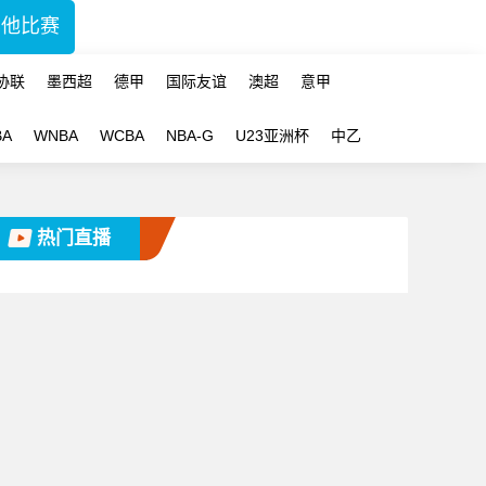
其他比赛
协联
墨西超
德甲
国际友谊
澳超
意甲
BA
WNBA
WCBA
NBA-G
U23亚洲杯
中乙
热门直播