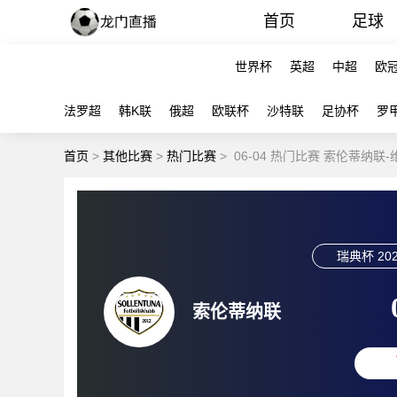
首页
足球
世界杯
英超
中超
欧
法罗超
韩K联
俄超
欧联杯
沙特联
足协杯
罗
首页
>
其他比赛
>
热门比赛
>
06-04 热门比赛 索伦蒂纳
瑞典杯
202
索伦蒂纳联