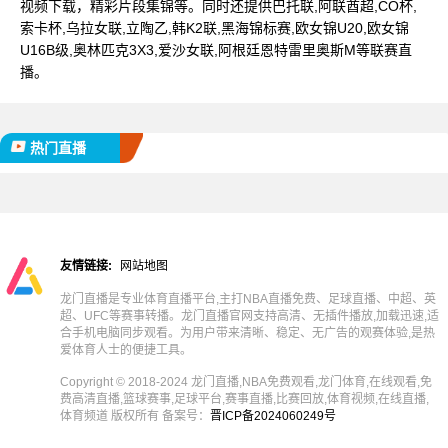
视频下载，精彩片段集锦等。同时还提供巴托联,阿联酋超,CO杯,
索卡杯,乌拉女联,立陶乙,韩K2联,黑海锦标赛,欧女锦U20,欧女锦
U16B级,奥林匹克3X3,爱沙女联,阿根廷恩特雷里奥斯M等联赛直
播。
热门直播
友情链接:
网站地图
龙门直播是专业体育直播平台,主打NBA直播免费、足球直播、中超、英
超、UFC等赛事转播。龙门直播官网支持高清、无插件播放,加载迅速,适
合手机电脑同步观看。为用户带来清晰、稳定、无广告的观赛体验,是热
爱体育人士的便捷工具。
Copyright © 2018-2024 龙门直播,NBA免费观看,龙门体育,在线观看,免
费高清直播,篮球赛事,足球平台,赛事直播,比赛回放,体育视频,在线直播,
体育频道 版权所有 备案号：
晋ICP备2024060249号