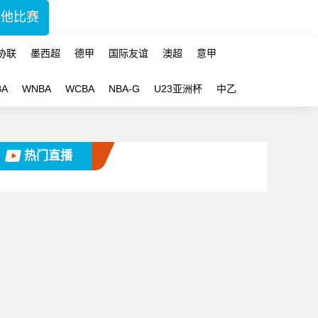
其他比赛
协联
墨西超
德甲
国际友谊
澳超
意甲
BA
WNBA
WCBA
NBA-G
U23亚洲杯
中乙
热门直播