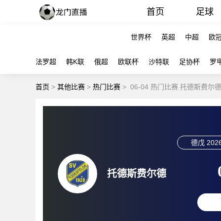
首页
足球
世界杯
英超
中超
欧
法罗超
韩K联
俄超
欧联杯
沙特联
足协杯
罗
首页
>
其他比赛
>
热门比赛
>
06-04 热门比赛 托德斯费尔
德戊
2026
托德斯费尔德