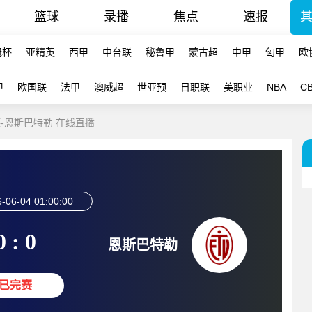
篮球
录播
焦点
速报
冠杯
亚精英
西甲
中台联
秘鲁甲
蒙古超
中甲
匈甲
欧
甲
欧国联
法甲
澳威超
世亚预
日职联
美职业
NBA
C
德-恩斯巴特勒 在线直播
-06-04 01:00:00
0 : 0
恩斯巴特勒
已完赛