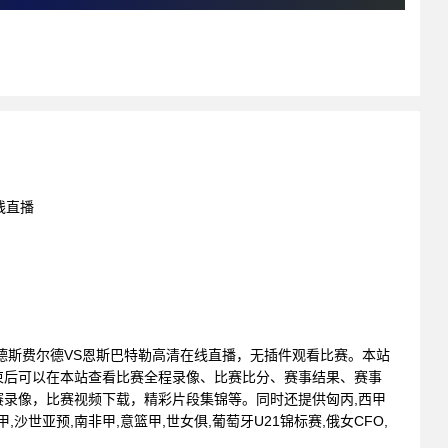
线直播
 : 托德斯费尔德VS恩斯巴特勒高清在线直播，无插件观看比赛。本站
束后可以在本站查看比赛全程录像、比赛比分、赛事结果、赛事
录像，比赛视频下载，精彩片段集锦等。同时还提供匈丙,西甲
甲,沙世亚预,南非甲,意篮甲,世女俱,葡萄牙U21锦标赛,俄女CFO,