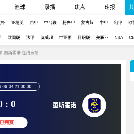
篮球
录播
焦点
速报
冠杯
亚精英
西甲
中台联
秘鲁甲
蒙古超
中甲
匈甲
欧
甲
欧国联
法甲
澳威超
世亚预
日职联
美职业
NBA
C
卡塞尔-图斯霍诺 在线直播
-06-04 21:00:00
0 : 0
图斯霍诺
已完赛