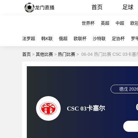
首页
足球
世界杯
英超
中超
欧
法罗超
韩K联
俄超
欧联杯
沙特联
足协杯
罗
首页
>
其他比赛
>
热门比赛
>
06-04 热门比赛 CSC 03
德戊
2026
CSC 03卡塞尔