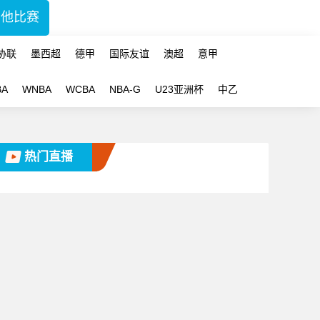
其他比赛
协联
墨西超
德甲
国际友谊
澳超
意甲
BA
WNBA
WCBA
NBA-G
U23亚洲杯
中乙
热门直播