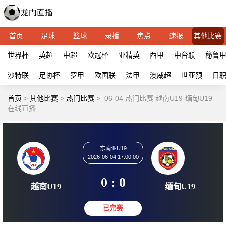
首页
足球
篮球
录播
焦点
速报
其他比赛
世界杯
英超
中超
欧冠杯
亚精英
西甲
中台联
秘鲁
沙特联
足协杯
罗甲
欧国联
法甲
澳威超
世亚预
日
首页
>
其他比赛
>
热门比赛
>
06-04 热门比赛 越南U19-缅甸U19
在线直播
东南亚U19
2026-06-04 17:00:00
0 : 0