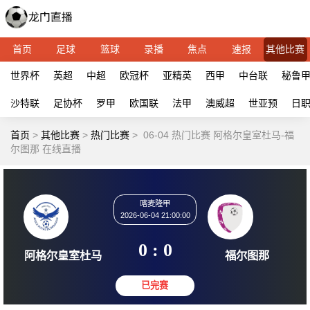
首页
足球
篮球
录播
焦点
速报
其他比赛
世界杯
英超
中超
欧冠杯
亚精英
西甲
中台联
秘鲁
沙特联
足协杯
罗甲
欧国联
法甲
澳威超
世亚预
日
首页
>
其他比赛
>
热门比赛
>
06-04 热门比赛 阿格尔皇室杜马-福
尔图那 在线直播
喀麦隆甲
2026-06-04 21:00:00
0 : 0