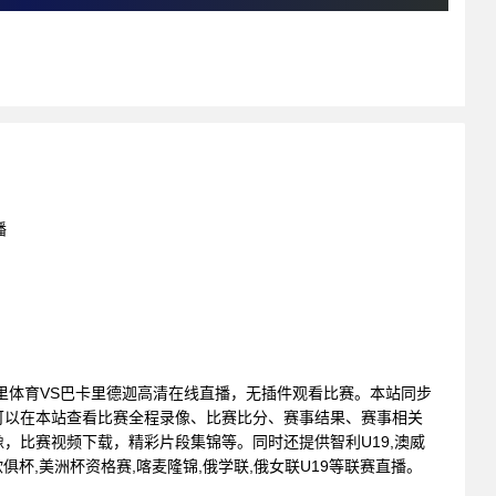
播
 : 马里体育VS巴卡里德迦高清在线直播，无插件观看比赛。本站同步
可以在本站查看比赛全程录像、比赛比分、赛事结果、赛事相关
，比赛视频下载，精彩片段集锦等。同时还提供智利U19,澳威
女,欧俱杯,美洲杯资格赛,喀麦隆锦,俄学联,俄女联U19等联赛直播。