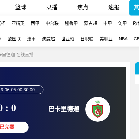
篮球
录播
焦点
速报
冠杯
亚精英
西甲
中台联
秘鲁甲
蒙古超
中甲
匈甲
欧
甲
欧国联
法甲
澳威超
世亚预
日职联
美职业
NBA
C
巴卡里德迦 在线直播
6-06-05 00:30:00
0 : 0
巴卡里德迦
已完赛