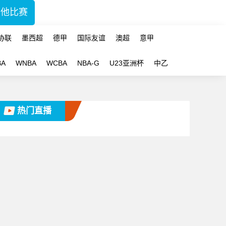
其他比赛
协联
墨西超
德甲
国际友谊
澳超
意甲
BA
WNBA
WCBA
NBA-G
U23亚洲杯
中乙
热门直播