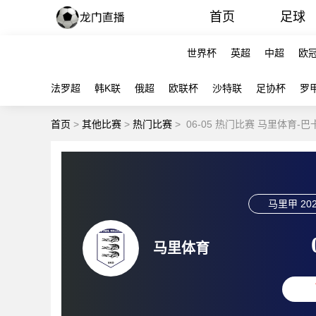
首页
足球
世界杯
英超
中超
欧
法罗超
韩K联
俄超
欧联杯
沙特联
足协杯
罗
首页
>
其他比赛
>
热门比赛
>
06-05 热门比赛 马里体育-
马里甲
202
马里体育