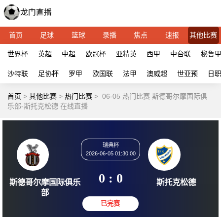
首页
足球
篮球
录播
焦点
速报
其他比赛
世界杯
英超
中超
欧冠杯
亚精英
西甲
中台联
秘鲁
沙特联
足协杯
罗甲
欧国联
法甲
澳威超
世亚预
日
首页
>
其他比赛
>
热门比赛
>
06-05 热门比赛 斯德哥尔摩国际俱
乐部-斯托克松德 在线直播
瑞典杯
2026-06-05 01:30:00
0 : 0