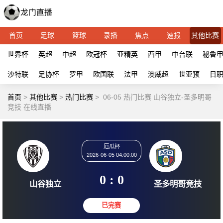
首页
足球
篮球
录播
焦点
速报
其他比赛
世界杯
英超
中超
欧冠杯
亚精英
西甲
中台联
秘鲁
沙特联
足协杯
罗甲
欧国联
法甲
澳威超
世亚预
日
首页
>
其他比赛
>
热门比赛
>
06-05 热门比赛 山谷独立-圣多明哥
竞技 在线直播
厄瓜杯
2026-06-05 04:00:00
0 : 0