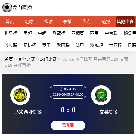
首页
足球
篮球
录播
焦点
速报
其他比赛
世界杯
英超
中超
欧冠杯
亚精英
西甲
中台联
秘鲁
沙特联
足协杯
罗甲
欧国联
法甲
澳威超
世亚预
日
首页
>
其他比赛
>
热门比赛
>
06-05 热门比赛 马来西亚U19-文莱
U19 在线直播
东南亚U19
2026-06-05 17:00:00
0 : 0