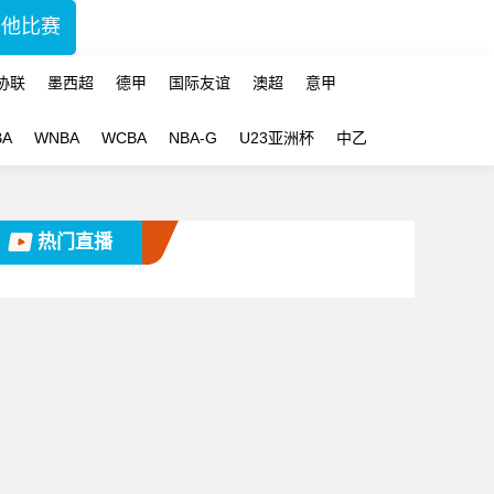
其他比赛
协联
墨西超
德甲
国际友谊
澳超
意甲
BA
WNBA
WCBA
NBA-G
U23亚洲杯
中乙
热门直播