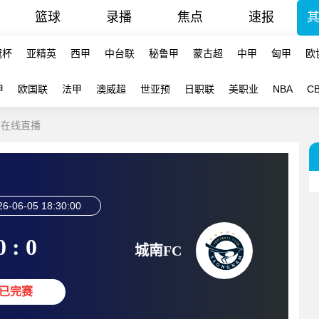
篮球
录播
焦点
速报
冠杯
亚精英
西甲
中台联
秘鲁甲
蒙古超
中甲
匈甲
欧
甲
欧国联
法甲
澳威超
世亚预
日职联
美职业
NBA
C
C 在线直播
26-06-05 18:30:00
0 : 0
城南FC
已完赛