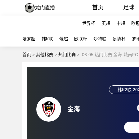
首页
足球
世界杯
英超
中超
欧
法罗超
韩K联
俄超
欧联杯
沙特联
足协杯
罗
首页
>
其他比赛
>
热门比赛
>
06-05 热门比赛 金海-城南F
韩K2联
20
金海