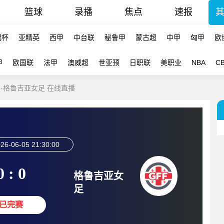
篮球
录播
焦点
速报
冠杯
亚精英
西甲
中台联
秘鲁甲
蒙古超
中甲
匈甲
欧
甲
欧国联
法甲
澳威超
世亚预
日职联
美职业
NBA
C
女足-格鲁吉亚女足 在线直播
26-06-05 21:30:00
0 : 0
格鲁吉亚女
足
已完赛