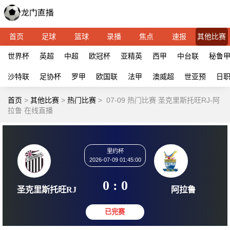
首页
足球
篮球
录播
焦点
速报
其他比赛
世界杯
英超
中超
欧冠杯
亚精英
西甲
中台联
秘鲁
沙特联
足协杯
罗甲
欧国联
法甲
澳威超
世亚预
日
首页
>
其他比赛
>
热门比赛
>
07-09 热门比赛 圣克里斯托旺RJ-阿
拉鲁 在线直播
里约杯
2026-07-09 01:45:00
0 : 0