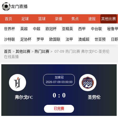
首页
足球
篮球
录播
焦点
速报
其他比赛
世界杯
英超
中超
欧冠杯
亚精英
西甲
中台联
秘鲁
沙特联
足协杯
罗甲
欧国联
法甲
澳威超
世亚预
日
首页
>
其他比赛
>
热门比赛
>
07-09 热门比赛 弗尔戈FC-圣劳伦
在线直播
加拿冠
2026-07-09 03:00:00
0 : 0