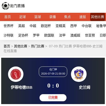
首页
足球
篮球
录播
焦点
速报
其他比赛
世界杯
英超
中超
欧冠杯
亚精英
西甲
中台联
秘鲁
沙特联
足协杯
罗甲
欧国联
法甲
澳威超
世亚预
日
首页
>
其他比赛
>
热门比赛
>
07-09 热门比赛 伊蒂哈德IBB-史兰姆
在线直播
也门甲
2026-07-09 21:00:00
0 : 0