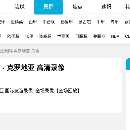
篮球
录播
焦点
速报
冠杯
亚精英
西甲
中台联
秘鲁甲
蒙古超
中甲
匈甲
欧
甲
欧国联
法甲
澳威超
世亚预
日职联
美职业
NBA
C
规赛比利时-克罗地亚 录像
时 - 克罗地亚 高清录像
克罗地亚 国际友谊录像_全场录像【全场回放】