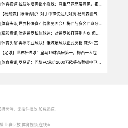
旷世奇
[体育报道]拉波尔塔再谈小蜘蛛：尊重马竞高层意见，报价
并非无
【杨瀚森】跟谁俩呢？对手中锋使劲儿对抗 杨瀚森骚气转
身教做人
[体育头条]世界杯决赛？偶像见面会！梅西与多名西班牙国
脚儿时
[精彩资讯]泄露希罗私信球迷：对希罗被打感到内疚 但私
信公开
[体育头条]再添职业球队！俄城足球队正式亮相 威少+杰伦
威都
【足球】世界杯进球：皇马19球高居第一，梅西一人包揽
迈阿密8
[体育资讯]罗马诺：巴黎FC总价2000万欧签布莱顿中卫库
博
持高清、无插件播放,加载迅速,
事直播,比赛回放,体育视频,在线直