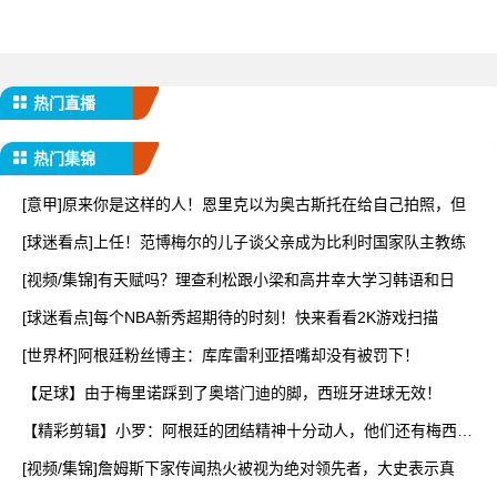
热门直播
热门集锦
[意甲]原来你是这样的人！恩里克以为奥古斯托在给自己拍照，但
[球迷看点]上任！范博梅尔的儿子谈父亲成为比利时国家队主教练
[视频/集锦]有天赋吗？理查利松跟小梁和高井幸大学习韩语和日
[球迷看点]每个NBA新秀超期待的时刻！快来看看2K游戏扫描
[世界杯]阿根廷粉丝博主：库库雷利亚捂嘴却没有被罚下！
【足球】由于梅里诺踩到了奥塔门迪的脚，西班牙进球无效！
【精彩剪辑】小罗：阿根廷的团结精神十分动人，他们还有梅西一
锤
[视频/集锦]詹姆斯下家传闻热火被视为绝对领先者，大史表示真