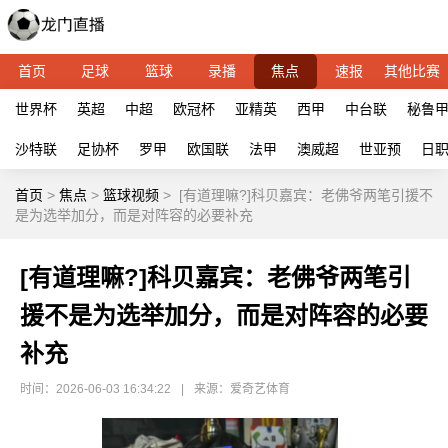
首页
足球
篮球
录播
焦点
速报
其他比赛
世界杯
英超
中超
欧冠杯
亚精英
西甲
中台联
秘鲁
沙特联
足协杯
罗甲
欧国联
法甲
澳威超
世亚预
日
首页
>
焦点
>
篮球视频
>
[有道理嘛?]科贝嘉宾：老佛爷两笔引援不
是为选举加分，而是对阵容的必要补充
[有道理嘛?]科贝嘉宾：老佛爷两笔引
援不是为选举加分，而是对阵容的必要
补充
时间：2026-06-03 16:34:22
|
来源：爱奇艺体育