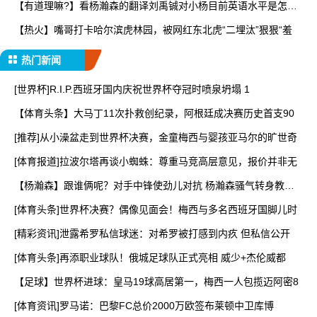
【有道理嘛?】看杨瀚森的翻译刘禹铖对小杨目前英语水平是怎样
点
【热火】嘴哥打卡哈尔滨虎林园，被网红东北虎“二埋汰”狠狠“羞
热门新闻
[世界杯]R.I.P.西班牙国内庆祝世界杯夺冠时喷泉坍塌 1
【体育头条】大马丁11次扑救创纪录，阿根廷成决赛历史首支90
[推荐]从小澡盆走到世界杯决赛，金童梅西与婴孩亚马尔的旷世奇
[体育报道]拉波尔塔再谈小蜘蛛：尊重马竞高层意见，报价并非无
【杨瀚森】跟谁俩呢？对手中锋使劲儿对抗 杨瀚森骚气转身教做
人
[体育头条]世界杯决赛？偶像见面会！梅西与多名西班牙国脚儿时
[精彩资讯]泄露希罗私信球迷：对希罗被打感到内疚 但私信公开
[体育头条]再添职业球队！俄城足球队正式亮相 威少+杰伦威都
【足球】世界杯进球：皇马19球高居第一，梅西一人包揽迈阿密8
[体育资讯]罗马诺：巴黎FC总价2000万欧签布莱顿中卫库博