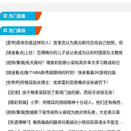
热门直播
热门集锦
[意甲]原来你是这样的人！恩里克以为奥古斯托在给自己拍照，但
[球迷看点]上任！范博梅尔的儿子谈父亲成为比利时国家队主教练
[视频/集锦]有天赋吗？理查利松跟小梁和高井幸大学习韩语和日
[球迷看点]每个NBA新秀超期待的时刻！快来看看2K游戏扫描
[世界杯]阿根廷粉丝博主：库库雷利亚捂嘴却没有被罚下！
【足球】由于梅里诺踩到了奥塔门迪的脚，西班牙进球无效！
【精彩剪辑】小罗：阿根廷的团结精神十分动人，他们还有梅西一
锤
[视频/集锦]詹姆斯下家传闻热火被视为绝对领先者，大史表示真
【有道理嘛?】看杨瀚森的翻译刘禹铖对小杨目前英语水平是怎样
点