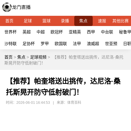
首页
足球
篮球
录播
焦点
速报
其他比赛
世界杯
英超
中超
欧冠杯
亚精英
西甲
中台联
秘鲁
沙特联
足协杯
罗甲
欧国联
法甲
澳威超
世亚预
日
首页
>
焦点
>
足球视频
>
【推荐】帕奎塔送出挑传，达尼洛·桑托
斯晃开防守低射破门！
【推荐】帕奎塔送出挑传，达尼洛·桑
托斯晃开防守低射破门！
时间：2026-06-01 16:44:53
|
来源：体育百科