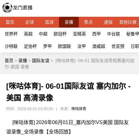
首页
足球
篮球
录播
焦点
速报
其他比赛
世界杯
英超
中超
欧冠杯
亚精英
西甲
中台联
秘鲁
沙特联
足协杯
罗甲
欧国联
法甲
澳威超
世亚预
日
首页
>
录播
>
国际友谊
>
[咪咕体育]- 06-01 国际友谊常规赛塞内加
尔-美国 录像
[咪咕体育]- 06-01国际友谊 塞内加尔 -
美国 高清录像
时间：2026-06-01 03:30:00
|
来源：
咪咕体育
[咪咕体育] 2026年06月01日_塞内加尔VS美国 国际友
谊录像_全场录像【全场回放】