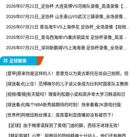
【高清回放】
2026年07月21日_足协杯 大连英博VS河南队录像_高清录像【全
场回放】
2026年07月21日_足协杯 山东泰山VS武汉三镇录像_全场录像
【视频集锦】
2026年07月21日 青岛海牛VS上海申花 足协杯_全场录像【视频集
锦】
2026年07月21日_青岛西海岸VS重庆铜梁龙 足协杯录像_高清录
像【全场回放】
2026年07月21日_深圳新鹏城VS上海海港 足协杯录像_全场录像
【视频集锦】
足球集锦
[意甲]原来你是这样的人！恩里克以为奥古斯托在给自己拍照，但
[球迷看点]上任！范博梅尔的儿子谈父亲成为比利时国家队主教练
[视频/集锦]有天赋吗？理查利松跟小梁和高井幸大学习韩语和日
[球迷看点]每个NBA新秀超期待的时刻！快来看看2K游戏扫描
[世界杯]阿根廷粉丝博主：库库雷利亚捂嘴却没有被罚下！
【足球】由于梅里诺踩到了奥塔门迪的脚，西班牙进球无效！
【精彩剪辑】小罗：阿根廷的团结精神十分动人，他们还有梅西一