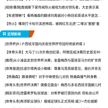
锤
[视频/集锦]詹姆斯下家传闻热火被视为绝对领先者，大史表示真
【有道理嘛?】看杨瀚森的翻译刘禹铖对小杨目前英语水平是怎样
点
【热火】嘴哥打卡哈尔滨虎林园，被网红东北虎“二埋汰”狠狠“羞
足球新闻
[世界杯]R.I.P.西班牙国内庆祝世界杯夺冠时喷泉坍塌 1
【体育头条】大马丁11次扑救创纪录，阿根廷成决赛历史首支90
[推荐]从小澡盆走到世界杯决赛，金童梅西与婴孩亚马尔的旷世奇
[体育报道]拉波尔塔再谈小蜘蛛：尊重马竞高层意见，报价并非无
【杨瀚森】跟谁俩呢？对手中锋使劲儿对抗 杨瀚森骚气转身教做
人
[体育头条]世界杯决赛？偶像见面会！梅西与多名西班牙国脚儿时
[精彩资讯]泄露希罗私信球迷：对希罗被打感到内疚 但私信公开
[体育头条]再添职业球队！俄城足球队正式亮相 威少+杰伦威都